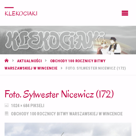
KLEKOCIAKI
STRONA
AKTUALNOŚCI
OBCHODY 100 ROCZNICY BITWY
GŁÓWNA
WARSZAWSKIEJ W WINCENCIE
FOTO. SYLWESTER NICEWICZ (172)
Foto. Sylwester Nicewicz (172)
PEŁNY
1024 × 684
PIKSELI
ROZMIAR
OBCHODY 100 ROCZNICY BITWY WARSZAWSKIEJ W WINCENCIE