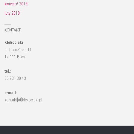
kwiecień 2018
luty 2018
KONTAKT
Klekociaki
ul. Dubieńska 11
17-111 Boćki
tel.:
85 731 30 43
e-mail:
kontakt[at]klekociaki.pl