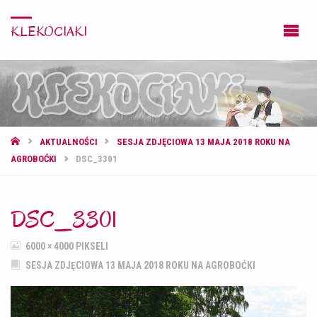
KLEKOCIAKI
STRONA
AKTUALNOŚCI
SESJA ZDJĘCIOWA 13 MAJA 2018 ROKU NA
GŁÓWNA
AGROBOĆKI
DSC_3301
DSC_3301
PEŁNY
6000 × 4000
PIKSELI
ROZMIAR
SESJA ZDJĘCIOWA 13 MAJA 2018 ROKU NA AGROBOĆKI