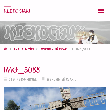
KLEKOCIAKI
STRONA
AKTUALNOŚCI
WSPOMNIEŃ CZAR...
IMG_5088
GŁÓWNA
IMG_5088
PEŁNY
5184 × 3456
PIKSELI
WSPOMNIEŃ CZAR…
ROZMIAR