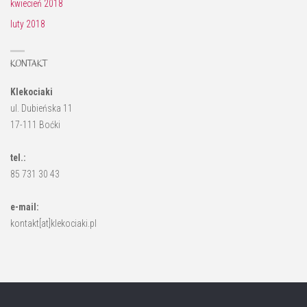
kwiecień 2018
luty 2018
KONTAKT
Klekociaki
ul. Dubieńska 11
17-111 Boćki
tel.:
85 731 30 43
e-mail:
kontakt[at]klekociaki.pl