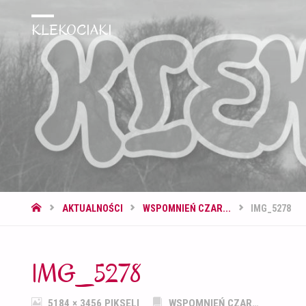
KLEKOCIAKI
STRONA
AKTUALNOŚCI
WSPOMNIEŃ CZAR...
IMG_5278
GŁÓWNA
IMG_5278
PEŁNY
5184 × 3456
PIKSELI
WSPOMNIEŃ CZAR…