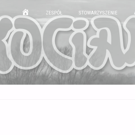
Przejdź
GŁÓWNA
ZESPÓŁ
STOWARZYSZENIE
do
treści