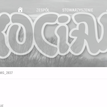
Przejdź
GŁÓWNA
ZESPÓŁ
STOWARZYSZENIE
do
treści
IMG_2837
IE