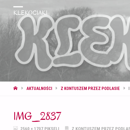
KLEKOCIAKI
STRONA
AKTUALNOŚCI
Z KONTUSZEM PRZEZ PODLASIE
GŁÓWNA
IMG_2837
PEŁNY
2560 × 1707
PIKSELI
Z KONTUSZEM PRZEZ PODLAS