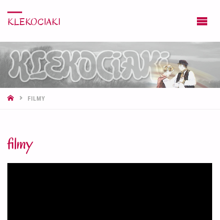
KLEKOCIAKI
STRONA
FILMY
GŁÓWNA
filmy