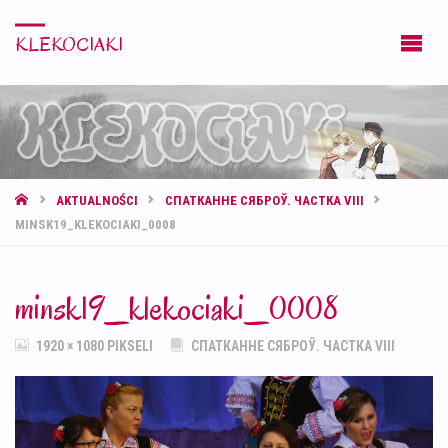
KLEKOCIAKI
STRONA
AKTUALNOŚCI
СПАТКАННЕ СЯБРОЎ. ЧАСТКА VIII
GŁÓWNA
MINSK19_KLEKOCIAKI_0008
minsk19_klekociaki_0008
PEŁNY
1920 × 1080
PIKSELI
СПАТКАННЕ СЯБРОЎ. ЧАСТКА VIII
ROZMIAR