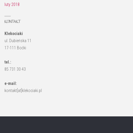
luty 2018
KONTAKT
Klekociaki
ul. Dubieńska 11
17-111 Boćki
tel.:
85 731 30 43
e-mail:
kontakt[at]klekociaki.pl