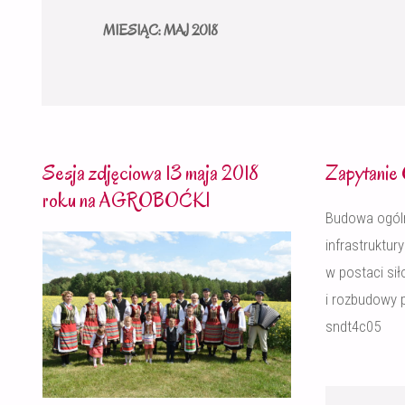
MIESIĄC:
MAJ 2018
Sesja zdjęciowa 13 maja 2018
Zapytanie
roku na AGROBOĆKI
Budowa ogóln
infrastruktury
w postaci sił
i rozbudowy 
sndt4c05