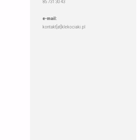
85 731 30 43
e-mail:
kontakt[at]klekociaki.pl