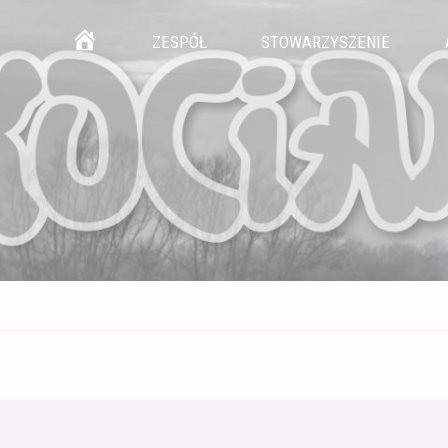
Przejdź
GŁÓWNA
ZESPÓŁ
STOWARZYSZENIE
do
treści