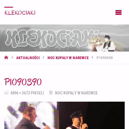
KLEKOCIAKI
STRONA
AKTUALNOŚCI
NOC KUPAŁY W NAREWCE
P1090390
GŁÓWNA
P1090390
PEŁNY
4896 × 3672
PIKSELI
NOC KUPAŁY W NAREWCE
ROZMIAR