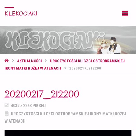
KLEKOCIAKI
STRONA
AKTUALNOŚCI
UROCZYSTOŚCI KU CZCI OSTROBRAMSKIEJ
GŁÓWNA
IKONY MATKI BOŻEJ W ATENACH
20200217_212200
20200217_212200
PEŁNY
4032 × 2268
PIKSELI
ROZMIAR
UROCZYSTOŚCI KU CZCI OSTROBRAMSKIEJ IKONY MATKI BOŻEJ
W ATENACH