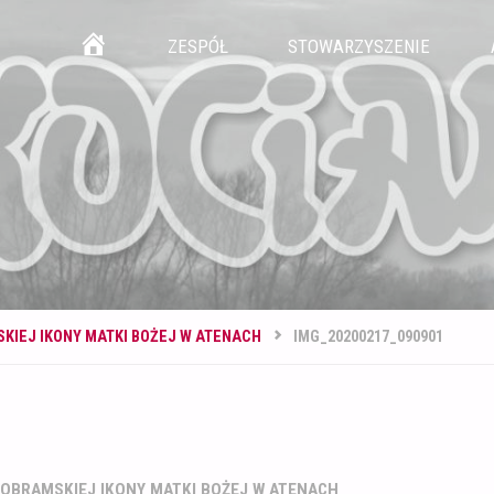
Przejdź
GŁÓWNA
ZESPÓŁ
STOWARZYSZENIE
do
treści
KIEJ IKONY MATKI BOŻEJ W ATENACH
IMG_20200217_090901
ROBRAMSKIEJ IKONY MATKI BOŻEJ W ATENACH