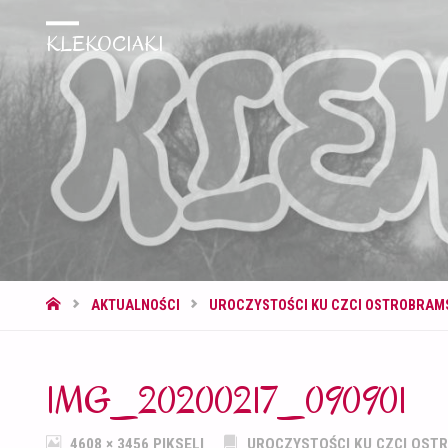
KLEKOCIAKI
STRONA
AKTUALNOŚCI
UROCZYSTOŚCI KU CZCI OSTROBRAMS
GŁÓWNA
IMG_20200217_090901
PEŁNY
4608 × 3456
PIKSELI
UROCZYSTOŚCI KU CZCI OST