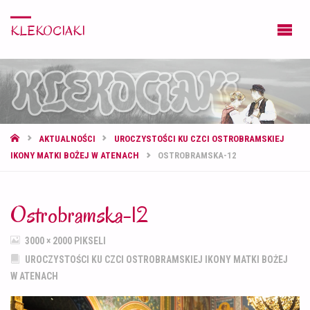
KLEKOCIAKI
STRONA
AKTUALNOŚCI
UROCZYSTOŚCI KU CZCI OSTROBRAMSKIEJ
GŁÓWNA
IKONY MATKI BOŻEJ W ATENACH
OSTROBRAMSKA-12
Ostrobramska-12
PEŁNY
3000 × 2000
PIKSELI
ROZMIAR
UROCZYSTOŚCI KU CZCI OSTROBRAMSKIEJ IKONY MATKI BOŻEJ
W ATENACH