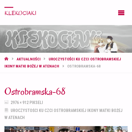
KLEKOCIAKI
STRONA
AKTUALNOŚCI
UROCZYSTOŚCI KU CZCI OSTROBRAMSKIEJ
GŁÓWNA
IKONY MATKI BOŻEJ W ATENACH
OSTROBRAMSKA-68
Ostrobramska-68
PEŁNY
2976 × 912
PIKSELI
ROZMIAR
UROCZYSTOŚCI KU CZCI OSTROBRAMSKIEJ IKONY MATKI BOŻEJ
W ATENACH