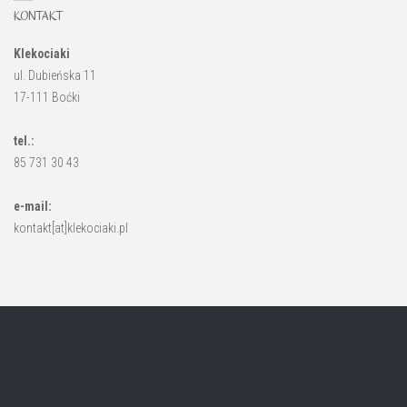
KONTAKT
Klekociaki
ul. Dubieńska 11
17-111 Boćki
tel.:
85 731 30 43
e-mail:
kontakt[at]klekociaki.pl