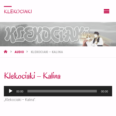
KLEKOCIAKI
STRONA
AUDIO
KLEKOCIAKI – KALINA
GŁÓWNA
Klekociaki – Kalina
Odtwarzacz
00:00
00:00
plików
„Klekociaki – Kalina”.
dźwiękowych