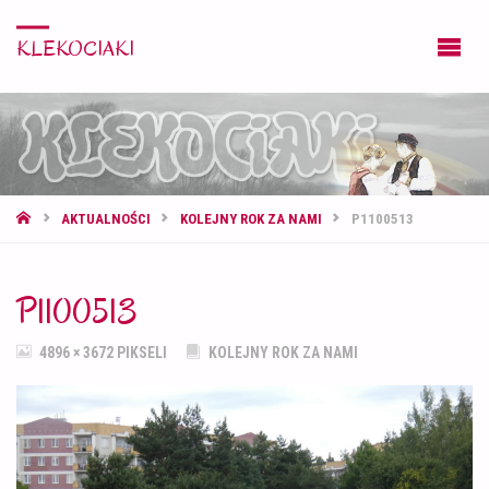
KLEKOCIAKI
STRONA
AKTUALNOŚCI
KOLEJNY ROK ZA NAMI
P1100513
GŁÓWNA
P1100513
PEŁNY
4896 × 3672
PIKSELI
KOLEJNY ROK ZA NAMI
ROZMIAR