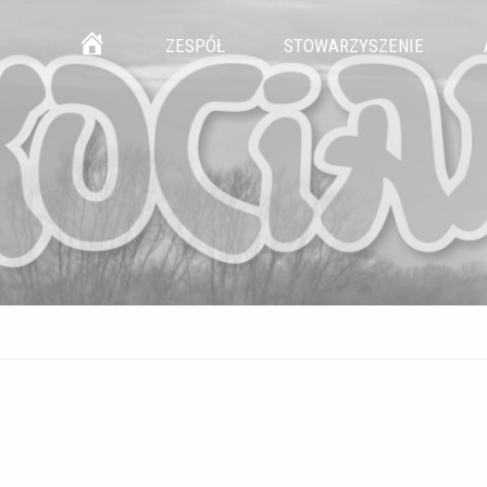
Przejdź
GŁÓWNA
ZESPÓŁ
STOWARZYSZENIE
do
treści