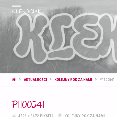
KLEKOCIAKI
STRONA
AKTUALNOŚCI
KOLEJNY ROK ZA NAMI
P1100541
GŁÓWNA
P1100541
PEŁNY
4896 × 3672
PIKSELI
KOLEJNY ROK ZA NAMI