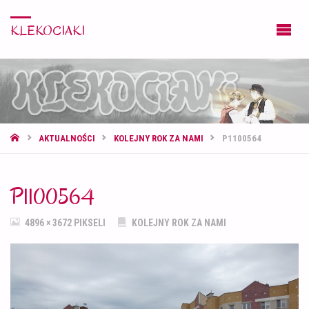
KLEKOCIAKI
STRONA
AKTUALNOŚCI
KOLEJNY ROK ZA NAMI
P1100564
GŁÓWNA
P1100564
PEŁNY
4896 × 3672
PIKSELI
KOLEJNY ROK ZA NAMI
ROZMIAR