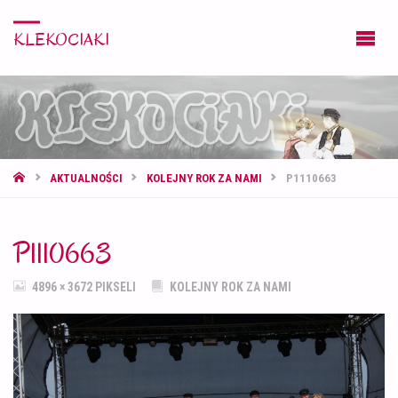
KLEKOCIAKI
STRONA
AKTUALNOŚCI
KOLEJNY ROK ZA NAMI
P1110663
GŁÓWNA
P1110663
PEŁNY
4896 × 3672
PIKSELI
KOLEJNY ROK ZA NAMI
ROZMIAR