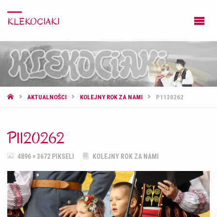
KLEKOCIAKI
STRONA
AKTUALNOŚCI
KOLEJNY ROK ZA NAMI
P1120262
GŁÓWNA
P1120262
PEŁNY
4896 × 3672
PIKSELI
KOLEJNY ROK ZA NAMI
ROZMIAR