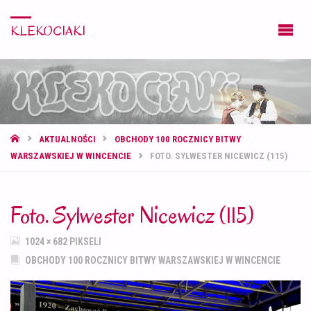
KLEKOCIAKI
STRONA
AKTUALNOŚCI
OBCHODY 100 ROCZNICY BITWY
GŁÓWNA
WARSZAWSKIEJ W WINCENCIE
FOTO. SYLWESTER NICEWICZ (115)
Foto. Sylwester Nicewicz (115)
PEŁNY
1024 × 682
PIKSELI
ROZMIAR
OBCHODY 100 ROCZNICY BITWY WARSZAWSKIEJ W WINCENCIE