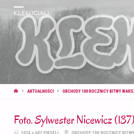
KLEKOCIAKI
STRONA
AKTUALNOŚCI
OBCHODY 100 ROCZNICY BITWY WARS
GŁÓWNA
Foto. Sylwester Nicewicz (137
PEŁNY
1024 × 682
PIKSELI
OBCHODY 100 ROCZNICY BITW