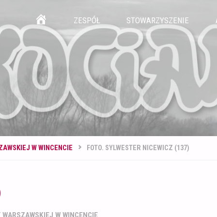
Przejdź
GŁÓWNA
ZESPÓŁ
STOWARZYSZENIE
do
treści
ZAWSKIEJ W WINCENCIE
FOTO. SYLWESTER NICEWICZ (137)
)
Y WARSZAWSKIEJ W WINCENCIE