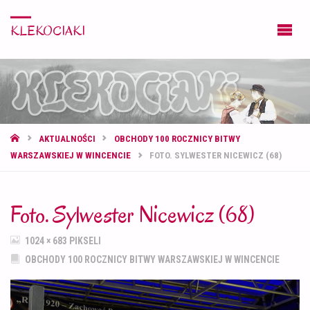
KLEKOCIAKI
STRONA
AKTUALNOŚCI
OBCHODY 100 ROCZNICY BITWY
GŁÓWNA
WARSZAWSKIEJ W WINCENCIE
FOTO. SYLWESTER NICEWICZ (68)
Foto. Sylwester Nicewicz (68)
PEŁNY
1024 × 683
PIKSELI
ROZMIAR
OBCHODY 100 ROCZNICY BITWY WARSZAWSKIEJ W WINCENCIE