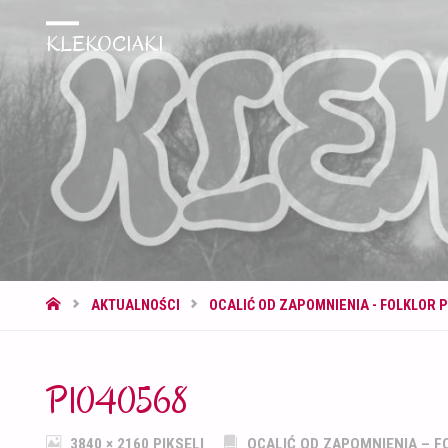
KLEKOCIAKI
STRONA
AKTUALNOŚCI
OCALIĆ OD ZAPOMNIENIA - FOLKLOR 
GŁÓWNA
P1040568
PEŁNY
3840 × 2160
PIKSELI
OCALIĆ OD ZAPOMNIENIA – F