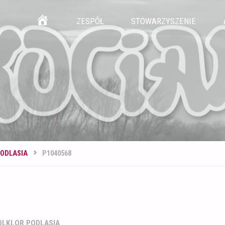
Przejdź
GŁÓWNA
ZESPÓŁ
STOWARZYSZENIE
do
treści
PODLASIA
P1040568
OLKLOR PODLASIA