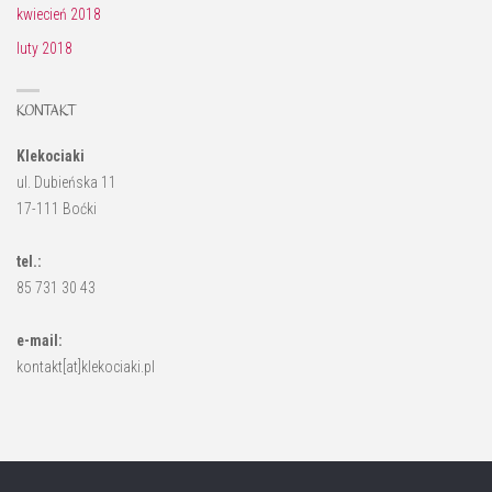
kwiecień 2018
luty 2018
KONTAKT
Klekociaki
ul. Dubieńska 11
17-111 Boćki
tel.:
85 731 30 43
e-mail:
kontakt[at]klekociaki.pl