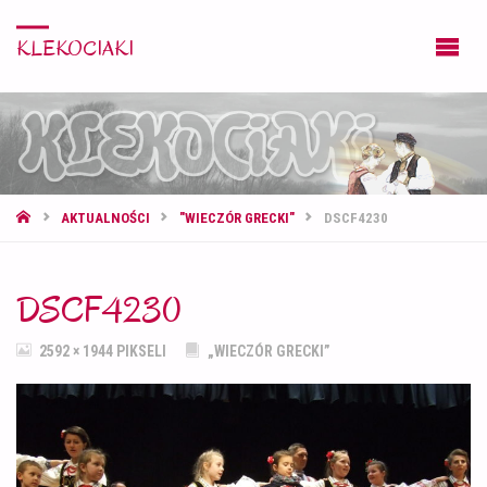
KLEKOCIAKI
STRONA
AKTUALNOŚCI
"WIECZÓR GRECKI"
DSCF4230
GŁÓWNA
DSCF4230
PEŁNY
2592 × 1944
PIKSELI
„WIECZÓR GRECKI”
ROZMIAR