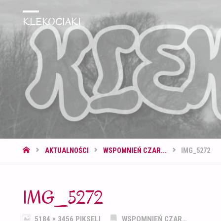
KLEKOCIAKI
STRONA
AKTUALNOŚCI
WSPOMNIEŃ CZAR...
IMG_5272
GŁÓWNA
IMG_5272
PEŁNY
5184 × 3456
PIKSELI
WSPOMNIEŃ CZAR…