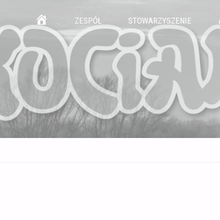
Przejdź
GŁÓWNA
ZESPÓŁ
STOWARZYSZENIE
do
treści