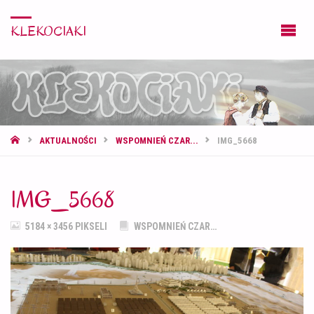
KLEKOCIAKI
STRONA
AKTUALNOŚCI
WSPOMNIEŃ CZAR...
IMG_5668
GŁÓWNA
IMG_5668
PEŁNY
5184 × 3456
PIKSELI
WSPOMNIEŃ CZAR…
ROZMIAR