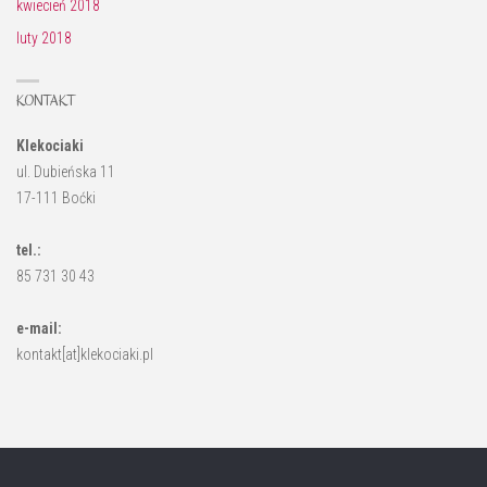
kwiecień 2018
luty 2018
KONTAKT
Klekociaki
ul. Dubieńska 11
17-111 Boćki
tel.:
85 731 30 43
e-mail:
kontakt[at]klekociaki.pl