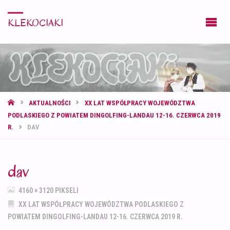
KLEKOCIAKI
STRONA
AKTUALNOŚCI
XX LAT WSPÓŁPRACY WOJEWÓDZTWA
GŁÓWNA
PODLASKIEGO Z POWIATEM DINGOLFING-LANDAU 12-16. CZERWCA 2019
R.
DAV
dav
PEŁNY
4160 × 3120
PIKSELI
ROZMIAR
XX LAT WSPÓŁPRACY WOJEWÓDZTWA PODLASKIEGO Z
POWIATEM DINGOLFING-LANDAU 12-16. CZERWCA 2019 R.