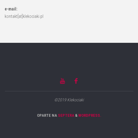
e-mail:
kontakt[at]klekociaki.pl
©2019 Klekociaki
OPARTE NA
SEPTERA
&
WORDPRESS.