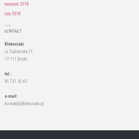
kwiecień 2018
luty 2018
KONTAKT
Klekociaki
ul. Dubieńska 11
17-111 Boćki
tel.:
85 731 30 43
e-mail:
kontakt[at]klekociaki.pl